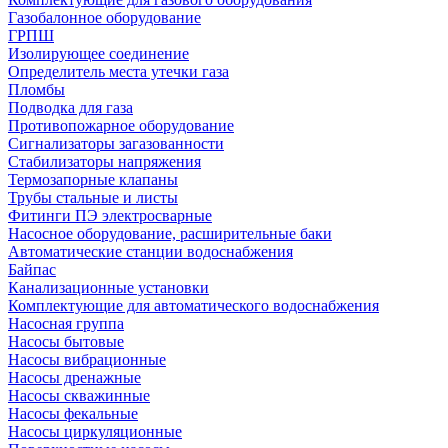
Газобалонное оборудование
ГРПШ
Изолирующее соединение
Определитель места утечки газа
Пломбы
Подводка для газа
Противопожарное оборудование
Сигнализаторы загазованности
Стабилизаторы напряжения
Термозапорные клапаны
Трубы стальные и листы
Фитинги ПЭ электросварные
Насосное оборудование, расширительные баки
Автоматические станции водоснабжения
Байпас
Канализационные установки
Комплектующие для автоматического водоснабжения
Насосная группа
Насосы бытовые
Насосы вибрационные
Насосы дренажные
Насосы скважинные
Насосы фекальные
Насосы циркуляционные