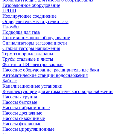
Газобалонное оборудование
ГРПШ
Изолирующее соединение
Определитель места утечки газа
Пломбы
Подводка для газа
Противопожарное оборудование
Сигнализаторы загазованности
Стабилизаторы напряжения
Термозапорные клапаны
Трубы стальные и листы
Фитинги ПЭ электросварные
Насосное оборудование, расширительные баки
Автоматические станции водоснабжения
Байпас
Канализационные установки
Комплектующие для автоматического водоснабжения
Насосная группа
Насосы бытовые
Насосы вибрационные
Насосы дренажные
Насосы скважинные
Насосы фекальные
Насосы циркуляционные