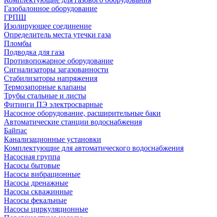
Газобалонное оборудование
ГРПШ
Изолирующее соединение
Определитель места утечки газа
Пломбы
Подводка для газа
Противопожарное оборудование
Сигнализаторы загазованности
Стабилизаторы напряжения
Термозапорные клапаны
Трубы стальные и листы
Фитинги ПЭ электросварные
Насосное оборудование, расширительные баки
Автоматические станции водоснабжения
Байпас
Канализационные установки
Комплектующие для автоматического водоснабжения
Насосная группа
Насосы бытовые
Насосы вибрационные
Насосы дренажные
Насосы скважинные
Насосы фекальные
Насосы циркуляционные