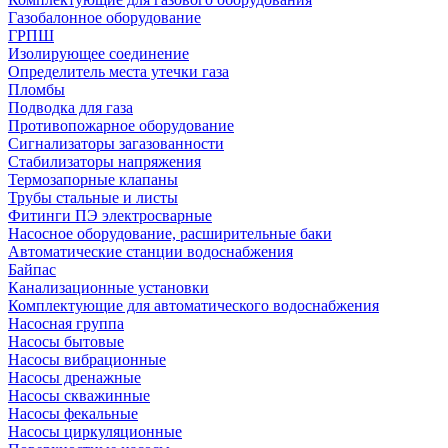
Газобалонное оборудование
ГРПШ
Изолирующее соединение
Определитель места утечки газа
Пломбы
Подводка для газа
Противопожарное оборудование
Сигнализаторы загазованности
Стабилизаторы напряжения
Термозапорные клапаны
Трубы стальные и листы
Фитинги ПЭ электросварные
Насосное оборудование, расширительные баки
Автоматические станции водоснабжения
Байпас
Канализационные установки
Комплектующие для автоматического водоснабжения
Насосная группа
Насосы бытовые
Насосы вибрационные
Насосы дренажные
Насосы скважинные
Насосы фекальные
Насосы циркуляционные