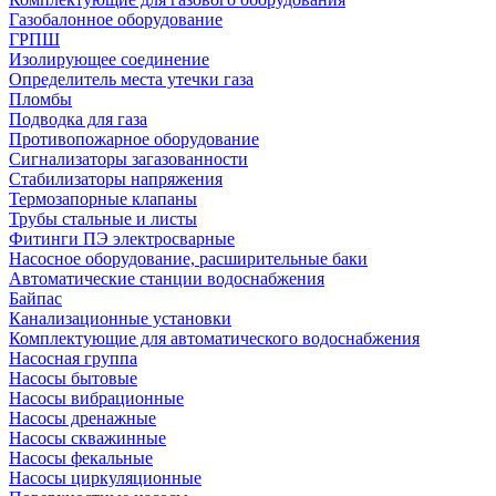
Газобалонное оборудование
ГРПШ
Изолирующее соединение
Определитель места утечки газа
Пломбы
Подводка для газа
Противопожарное оборудование
Сигнализаторы загазованности
Стабилизаторы напряжения
Термозапорные клапаны
Трубы стальные и листы
Фитинги ПЭ электросварные
Насосное оборудование, расширительные баки
Автоматические станции водоснабжения
Байпас
Канализационные установки
Комплектующие для автоматического водоснабжения
Насосная группа
Насосы бытовые
Насосы вибрационные
Насосы дренажные
Насосы скважинные
Насосы фекальные
Насосы циркуляционные