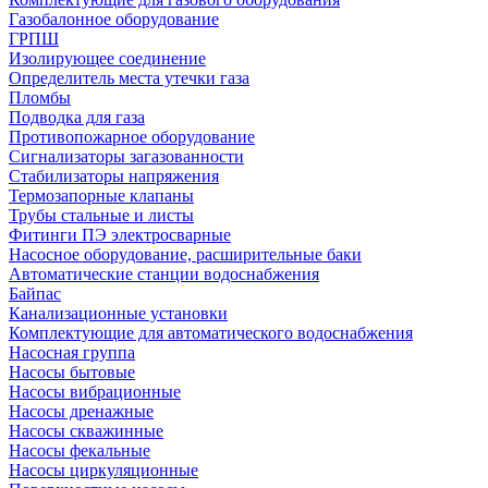
Газобалонное оборудование
ГРПШ
Изолирующее соединение
Определитель места утечки газа
Пломбы
Подводка для газа
Противопожарное оборудование
Сигнализаторы загазованности
Стабилизаторы напряжения
Термозапорные клапаны
Трубы стальные и листы
Фитинги ПЭ электросварные
Насосное оборудование, расширительные баки
Автоматические станции водоснабжения
Байпас
Канализационные установки
Комплектующие для автоматического водоснабжения
Насосная группа
Насосы бытовые
Насосы вибрационные
Насосы дренажные
Насосы скважинные
Насосы фекальные
Насосы циркуляционные