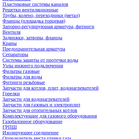
Пластиковые системы каналов
Решетки вентиляционные
Трубы, колено, переходники (метал)
Фланцы (площадка торцевая)
Запорно-регулирующая арматура, фитинги
Вентиля
Задвижки, затворы, фланцы
Краны
Предохранительная арматура
Сепараторы
Системы защиты от протечки воды
Узлы нижнего подключения
Фильтры газовые
Фильтры для воды
Фитинги резьбовые
Запчасти для котлов, плит, водонагревателей
Горелки
Запчасти для водонагревателей
Запчасти для газовых и электроплит
Запчасти для отопительных котлов
Комплектующие для газового оборудования
Газобалонное оборудование
ГРПШ
Изолирующее соединение
Определитель места утечки газа