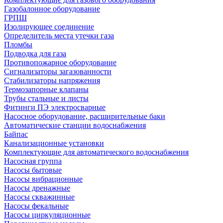
Газобалонное оборудование
ГРПШ
Изолирующее соединение
Определитель места утечки газа
Пломбы
Подводка для газа
Противопожарное оборудование
Сигнализаторы загазованности
Стабилизаторы напряжения
Термозапорные клапаны
Трубы стальные и листы
Фитинги ПЭ электросварные
Насосное оборудование, расширительные баки
Автоматические станции водоснабжения
Байпас
Канализационные установки
Комплектующие для автоматического водоснабжения
Насосная группа
Насосы бытовые
Насосы вибрационные
Насосы дренажные
Насосы скважинные
Насосы фекальные
Насосы циркуляционные