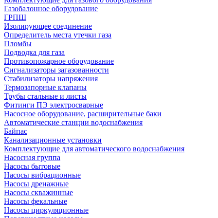
Газобалонное оборудование
ГРПШ
Изолирующее соединение
Определитель места утечки газа
Пломбы
Подводка для газа
Противопожарное оборудование
Сигнализаторы загазованности
Стабилизаторы напряжения
Термозапорные клапаны
Трубы стальные и листы
Фитинги ПЭ электросварные
Насосное оборудование, расширительные баки
Автоматические станции водоснабжения
Байпас
Канализационные установки
Комплектующие для автоматического водоснабжения
Насосная группа
Насосы бытовые
Насосы вибрационные
Насосы дренажные
Насосы скважинные
Насосы фекальные
Насосы циркуляционные