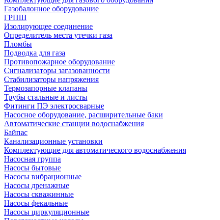
Газобалонное оборудование
ГРПШ
Изолирующее соединение
Определитель места утечки газа
Пломбы
Подводка для газа
Противопожарное оборудование
Сигнализаторы загазованности
Стабилизаторы напряжения
Термозапорные клапаны
Трубы стальные и листы
Фитинги ПЭ электросварные
Насосное оборудование, расширительные баки
Автоматические станции водоснабжения
Байпас
Канализационные установки
Комплектующие для автоматического водоснабжения
Насосная группа
Насосы бытовые
Насосы вибрационные
Насосы дренажные
Насосы скважинные
Насосы фекальные
Насосы циркуляционные