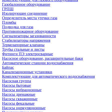
Газобалонное оборудование
ГРПШ
Изолирующее соединение
Определитель места утечки газа
Пломбы
Подводка для газа
Противопожарное оборудование
Сигнализаторы загазованности
Стабилизаторы напряжения
Термозапорные клапаны
Трубы стальные и листы
Фитинги ПЭ электросварные
Насосное оборудование, расширительные баки
Автоматические станции водоснабжения
Байпас
Канализационные установки
Комплектующие для автоматического водоснабжения
Насосная группа
Насосы бытовые
Насосы вибрационные
Насосы дренажные
Насосы скважинные
Насосы фекальные
Насосы циркуляционные