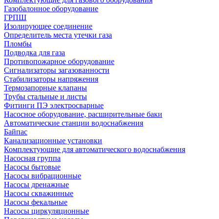
Газобалонное оборудование
ГРПШ
Изолирующее соединение
Определитель места утечки газа
Пломбы
Подводка для газа
Противопожарное оборудование
Сигнализаторы загазованности
Стабилизаторы напряжения
Термозапорные клапаны
Трубы стальные и листы
Фитинги ПЭ электросварные
Насосное оборудование, расширительные баки
Автоматические станции водоснабжения
Байпас
Канализационные установки
Комплектующие для автоматического водоснабжения
Насосная группа
Насосы бытовые
Насосы вибрационные
Насосы дренажные
Насосы скважинные
Насосы фекальные
Насосы циркуляционные