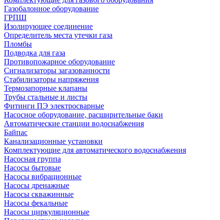
Газобалонное оборудование
ГРПШ
Изолирующее соединение
Определитель места утечки газа
Пломбы
Подводка для газа
Противопожарное оборудование
Сигнализаторы загазованности
Стабилизаторы напряжения
Термозапорные клапаны
Трубы стальные и листы
Фитинги ПЭ электросварные
Насосное оборудование, расширительные баки
Автоматические станции водоснабжения
Байпас
Канализационные установки
Комплектующие для автоматического водоснабжения
Насосная группа
Насосы бытовые
Насосы вибрационные
Насосы дренажные
Насосы скважинные
Насосы фекальные
Насосы циркуляционные