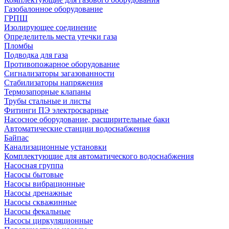
Газобалонное оборудование
ГРПШ
Изолирующее соединение
Определитель места утечки газа
Пломбы
Подводка для газа
Противопожарное оборудование
Сигнализаторы загазованности
Стабилизаторы напряжения
Термозапорные клапаны
Трубы стальные и листы
Фитинги ПЭ электросварные
Насосное оборудование, расширительные баки
Автоматические станции водоснабжения
Байпас
Канализационные установки
Комплектующие для автоматического водоснабжения
Насосная группа
Насосы бытовые
Насосы вибрационные
Насосы дренажные
Насосы скважинные
Насосы фекальные
Насосы циркуляционные