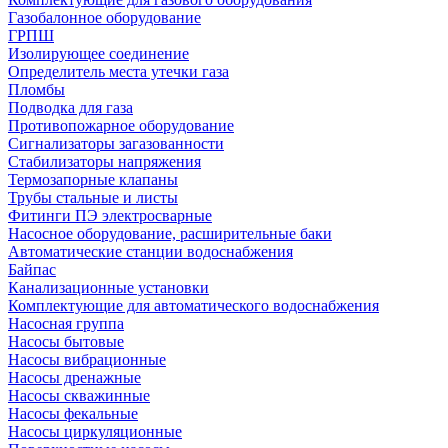
Газобалонное оборудование
ГРПШ
Изолирующее соединение
Определитель места утечки газа
Пломбы
Подводка для газа
Противопожарное оборудование
Сигнализаторы загазованности
Стабилизаторы напряжения
Термозапорные клапаны
Трубы стальные и листы
Фитинги ПЭ электросварные
Насосное оборудование, расширительные баки
Автоматические станции водоснабжения
Байпас
Канализационные установки
Комплектующие для автоматического водоснабжения
Насосная группа
Насосы бытовые
Насосы вибрационные
Насосы дренажные
Насосы скважинные
Насосы фекальные
Насосы циркуляционные