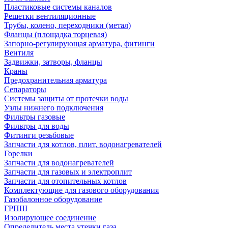
Пластиковые системы каналов
Решетки вентиляционные
Трубы, колено, переходники (метал)
Фланцы (площадка торцевая)
Запорно-регулирующая арматура, фитинги
Вентиля
Задвижки, затворы, фланцы
Краны
Предохранительная арматура
Сепараторы
Системы защиты от протечки воды
Узлы нижнего подключения
Фильтры газовые
Фильтры для воды
Фитинги резьбовые
Запчасти для котлов, плит, водонагревателей
Горелки
Запчасти для водонагревателей
Запчасти для газовых и электроплит
Запчасти для отопительных котлов
Комплектующие для газового оборудования
Газобалонное оборудование
ГРПШ
Изолирующее соединение
Определитель места утечки газа