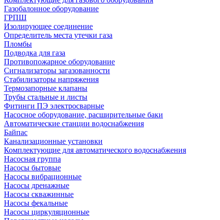
Газобалонное оборудование
ГРПШ
Изолирующее соединение
Определитель места утечки газа
Пломбы
Подводка для газа
Противопожарное оборудование
Сигнализаторы загазованности
Стабилизаторы напряжения
Термозапорные клапаны
Трубы стальные и листы
Фитинги ПЭ электросварные
Насосное оборудование, расширительные баки
Автоматические станции водоснабжения
Байпас
Канализационные установки
Комплектующие для автоматического водоснабжения
Насосная группа
Насосы бытовые
Насосы вибрационные
Насосы дренажные
Насосы скважинные
Насосы фекальные
Насосы циркуляционные