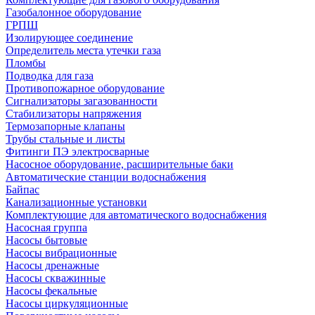
Газобалонное оборудование
ГРПШ
Изолирующее соединение
Определитель места утечки газа
Пломбы
Подводка для газа
Противопожарное оборудование
Сигнализаторы загазованности
Стабилизаторы напряжения
Термозапорные клапаны
Трубы стальные и листы
Фитинги ПЭ электросварные
Насосное оборудование, расширительные баки
Автоматические станции водоснабжения
Байпас
Канализационные установки
Комплектующие для автоматического водоснабжения
Насосная группа
Насосы бытовые
Насосы вибрационные
Насосы дренажные
Насосы скважинные
Насосы фекальные
Насосы циркуляционные