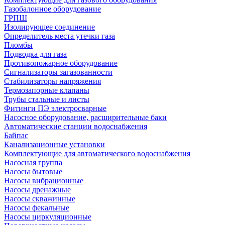
Газобалонное оборудование
ГРПШ
Изолирующее соединение
Определитель места утечки газа
Пломбы
Подводка для газа
Противопожарное оборудование
Сигнализаторы загазованности
Стабилизаторы напряжения
Термозапорные клапаны
Трубы стальные и листы
Фитинги ПЭ электросварные
Насосное оборудование, расширительные баки
Автоматические станции водоснабжения
Байпас
Канализационные установки
Комплектующие для автоматического водоснабжения
Насосная группа
Насосы бытовые
Насосы вибрационные
Насосы дренажные
Насосы скважинные
Насосы фекальные
Насосы циркуляционные