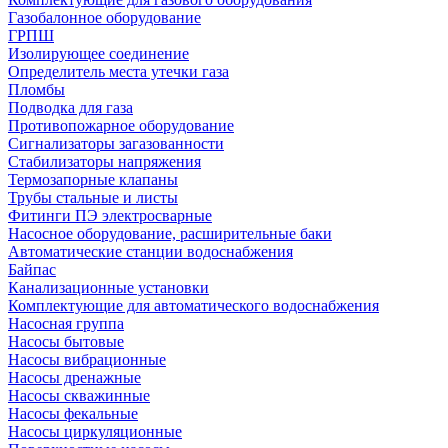
Газобалонное оборудование
ГРПШ
Изолирующее соединение
Определитель места утечки газа
Пломбы
Подводка для газа
Противопожарное оборудование
Сигнализаторы загазованности
Стабилизаторы напряжения
Термозапорные клапаны
Трубы стальные и листы
Фитинги ПЭ электросварные
Насосное оборудование, расширительные баки
Автоматические станции водоснабжения
Байпас
Канализационные установки
Комплектующие для автоматического водоснабжения
Насосная группа
Насосы бытовые
Насосы вибрационные
Насосы дренажные
Насосы скважинные
Насосы фекальные
Насосы циркуляционные