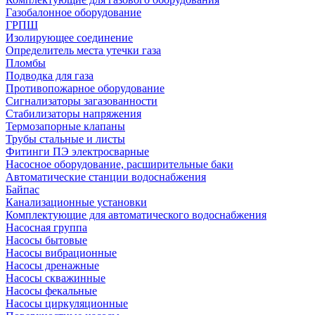
Газобалонное оборудование
ГРПШ
Изолирующее соединение
Определитель места утечки газа
Пломбы
Подводка для газа
Противопожарное оборудование
Сигнализаторы загазованности
Стабилизаторы напряжения
Термозапорные клапаны
Трубы стальные и листы
Фитинги ПЭ электросварные
Насосное оборудование, расширительные баки
Автоматические станции водоснабжения
Байпас
Канализационные установки
Комплектующие для автоматического водоснабжения
Насосная группа
Насосы бытовые
Насосы вибрационные
Насосы дренажные
Насосы скважинные
Насосы фекальные
Насосы циркуляционные